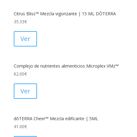
Citrus Bliss™ Mezcla vigorizante | 15 ML DŌTERRA
35.33
€
Ver
Complejo de nutrientes alimenticios Microplex VMz™
62.00
€
Ver
dōTERRA Cheer™ Mezcla edificante | 5ML
41.00
€