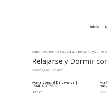
Inicio
M
Home
/
Aceites Por Categorías
/ Relajarse y Dormir 
Relajarse y Dormir co
Showing all 9 results
Aceite Esencial De Lavanda |
Acei
15ML DŌTERRA
rom
39.67
€
78.6