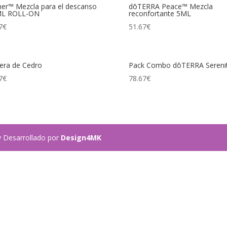
er™ Mezcla para el descanso
dōTERRA Peace™ Mezcla
ML ROLL-ON
reconfortante 5ML
7
€
51.67
€
era de Cedro
Pack Combo dōTERRA Sereni
7
€
78.67
€
y Desarrollado por
Design4MK