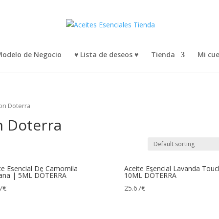
odelo de Negocio
♥ Lista de deseos ♥
Tienda
Mi cu
con Doterra
n Doterra
te Esencial De Camomila
Aceite Esencial Lavanda Touc
ana | 5ML DŌTERRA
10ML DŌTERRA
7
€
25.67
€