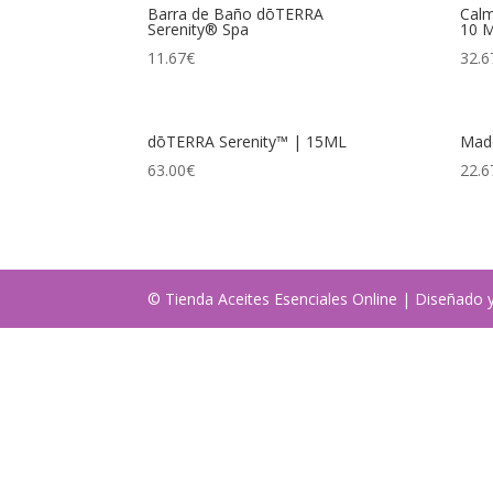
Barra de Baño dōTERRA
Calm
Serenity® Spa
10 
11.67
€
32.6
dōTERRA Serenity™ | 15ML
Mad
63.00
€
22.6
© Tienda Aceites Esenciales Online | Diseñado 