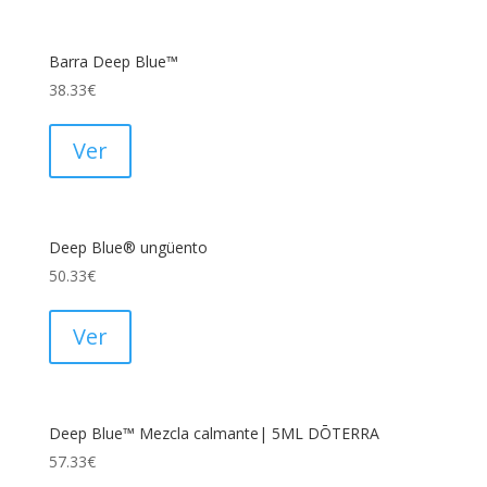
Barra Deep Blue™
38.33
€
Ver
Deep Blue® ungüento
50.33
€
Ver
Deep Blue™ Mezcla calmante| 5ML DŌTERRA
57.33
€