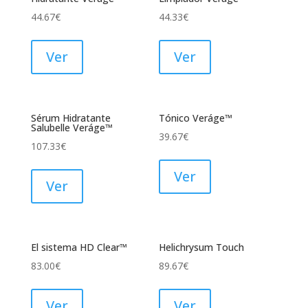
44.67
€
44.33
€
Ver
Ver
Sérum Hidratante
Tónico Veráge™
Salubelle Veráge™
39.67
€
107.33
€
Ver
Ver
El sistema HD Clear™
Helichrysum Touch
83.00
€
89.67
€
Ver
Ver