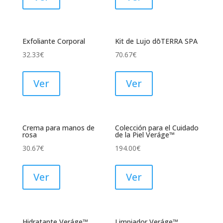
Exfoliante Corporal
Kit de Lujo dōTERRA SPA
32.33
€
70.67
€
Ver
Ver
Crema para manos de
Colección para el Cuidado
rosa
de la Piel Veráge™
30.67
€
194.00
€
Ver
Ver
Hidratante Veráge™
Limpiador Veráge™