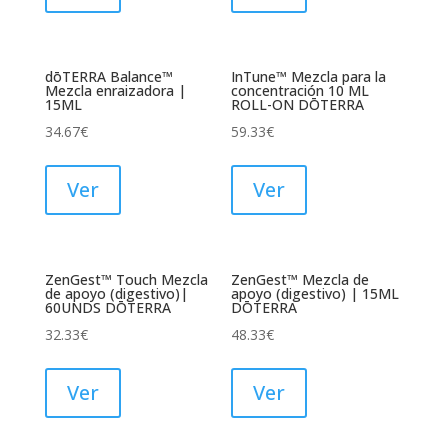
dōTERRA Balance™
InTune™ Mezcla para la
Mezcla enraizadora |
concentración 10 ML
15ML
ROLL-ON DŌTERRA
34.67
€
59.33
€
Ver
Ver
ZenGest™ Touch Mezcla
ZenGest™ Mezcla de
de apoyo (digestivo)|
apoyo (digestivo) | 15ML
60UNDS DŌTERRA
DŌTERRA
32.33
€
48.33
€
Ver
Ver