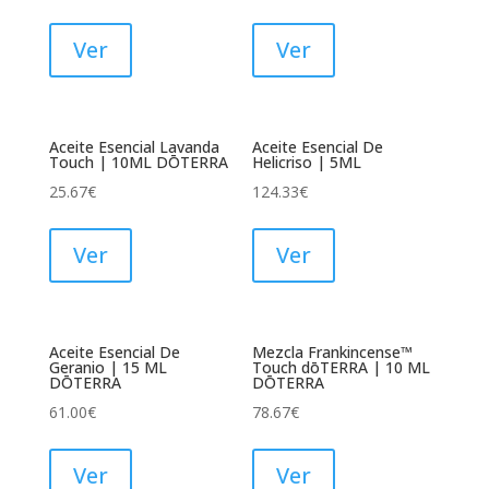
Ver
Ver
Aceite Esencial Lavanda
Aceite Esencial De
Touch | 10ML DŌTERRA
Helicriso | 5ML
25.67
€
124.33
€
Ver
Ver
Aceite Esencial De
Mezcla Frankincense™
Geranio | 15 ML
Touch dōTERRA | 10 ML
DŌTERRA
DŌTERRA
61.00
€
78.67
€
Ver
Ver