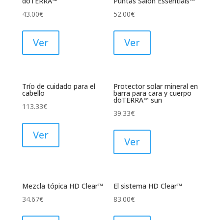
doTERRA™
Puntas Salon Essentials™
43.00
€
52.00
€
Ver
Ver
Trío de cuidado para el
Protector solar mineral en
cabello
barra para cara y cuerpo
dōTERRA™ sun
113.33
€
39.33
€
Ver
Ver
Mezcla tópica HD Clear™
El sistema HD Clear™
34.67
€
83.00
€