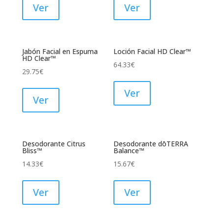
Ver
Ver
Jabón Facial en Espuma
Loción Facial HD Clear™
HD Clear™
64.33
€
29.75
€
Ver
Ver
Desodorante Citrus
Desodorante dōTERRA
Bliss™
Balance™
14.33
€
15.67
€
Ver
Ver