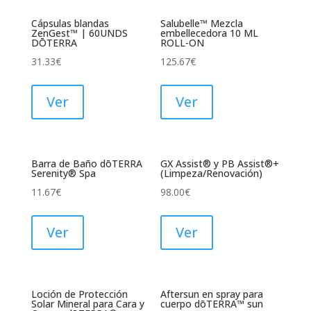
Cápsulas blandas
Salubelle™ Mezcla
ZenGest™ | 60UNDS
embellecedora 10 ML
DŌTERRA
ROLL-ON
31.33
€
125.67
€
Ver
Ver
Barra de Baño dōTERRA
GX Assist® y PB Assist®+
Serenity® Spa
(Limpeza/Renovación)
11.67
€
98.00
€
Ver
Ver
Loción de Protección
Aftersun en spray para
Solar Mineral para Cara y
cuerpo dōTERRA™ sun