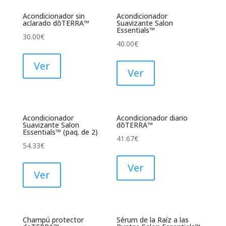
Acondicionador sin
Acondicionador
aclarado dōTERRA™
Suavizante Salon
Essentials™
30.00
€
40.00
€
Ver
Ver
Acondicionador
Acondicionador diario
Suavizante Salon
dōTERRA™
Essentials™ (paq. de 2)
41.67
€
54.33
€
Ver
Ver
Champú protector
Sérum de la Raíz a las