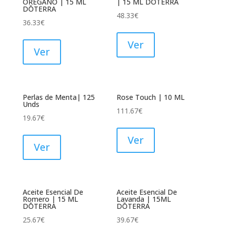
ORÉGANO | 15 ML
| 15 ML DŌTERRA
DŌTERRA
48.33
€
36.33
€
Ver
Ver
Perlas de Menta| 125
Rose Touch | 10 ML
Unds
111.67
€
19.67
€
Ver
Ver
Aceite Esencial De
Aceite Esencial De
Romero | 15 ML
Lavanda | 15ML
DŌTERRA
DŌTERRA
25.67
€
39.67
€