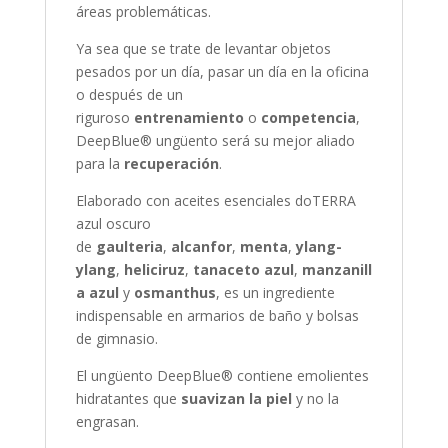
áreas problemáticas.
Ya sea que se trate de levantar objetos
pesados ​​por un día, pasar un día en la oficina
o después de un
riguroso
entrenamiento
o
competencia
,
DeepBlue® ungüento será su mejor aliado
para la
recuperación
.
Elaborado con aceites esenciales doTERRA
azul oscuro
de
gaulteria
,
alcanfor
,
menta
,
ylang-
ylang
,
heliciruz
,
tanaceto
azul
,
manzanill
a azul
y
osmanthus
, es un ingrediente
indispensable en armarios de baño y bolsas
de gimnasio.
El ungüento DeepBlue® contiene emolientes
hidratantes que
suavizan la piel
y no la
engrasan.