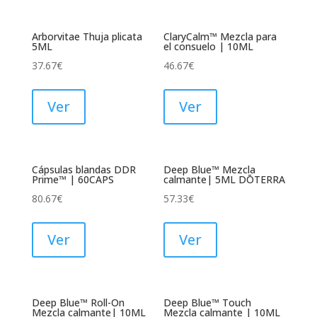
Arborvitae Thuja plicata
ClaryCalm™ Mezcla para
5ML
el consuelo | 10ML
37.67
€
46.67
€
Ver
Ver
Cápsulas blandas DDR
Deep Blue™ Mezcla
Prime™ | 60CAPS
calmante| 5ML DŌTERRA
80.67
€
57.33
€
Ver
Ver
Deep Blue™ Roll-On
Deep Blue™ Touch
Mezcla calmante| 10ML
Mezcla calmante | 10ML