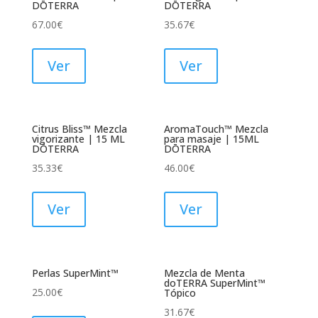
DŌTERRA
DŌTERRA
67.00
€
35.67
€
Ver
Ver
Citrus Bliss™ Mezcla
AromaTouch™ Mezcla
vigorizante | 15 ML
para masaje | 15ML
DŌTERRA
DŌTERRA
35.33
€
46.00
€
Ver
Ver
Perlas SuperMint™
Mezcla de Menta
doTERRA SuperMint™
25.00
€
Tópico
31.67
€