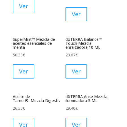
Ver
Ver
SuperMint™ Mezcla de
dōTERRA Balance™
aceites esenciales de
Touch Mezcla
menta
enraizadora 10 ML
50.33
€
23.67
€
Ver
Ver
Aceite de
dōTERRA Arise Mezcla
Tamer® Mezcla Digestiv
iluminadora 5 ML
26.33
€
29.40
€
Ver
Ver