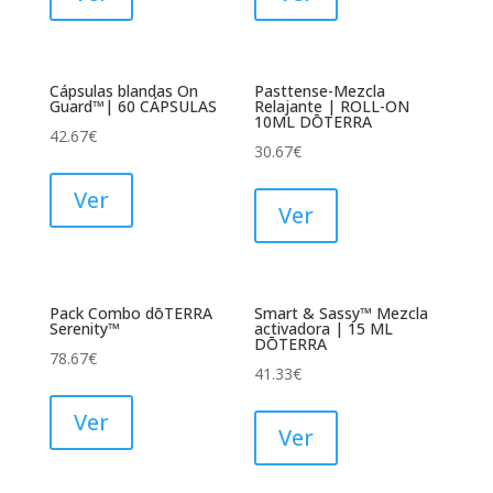
Cápsulas blandas On
Pasttense-Mezcla
Guard™| 60 CÁPSULAS
Relajante | ROLL-ON
10ML DŌTERRA
42.67
€
30.67
€
Ver
Ver
Pack Combo dōTERRA
Smart & Sassy™ Mezcla
Serenity™
activadora | 15 ML
DŌTERRA
78.67
€
41.33
€
Ver
Ver