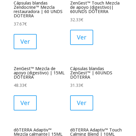
Cápsulas blandas
ZenGest™ Touch Mezcla
Zendocrine™ Mezcla
de apoyo (digestivo)|
restauradora | 60 UNDS
60UNDS DŌTERRA
DOTERRA
32.33
€
37.67
€
Ver
Ver
ZenGest™ Mezcla de
Cápsulas blandas
apoyo (digestivo) | 15ML
ZenGest™ | 60UNDS
DŌTERRA
DŌTERRA
48.33
€
31.33
€
Ver
Ver
dōTERRA Adaptiv™
dōTERRA Adaptiv™ Touch
Mezcla calmante| 15ML
Calming Blend | 10ML