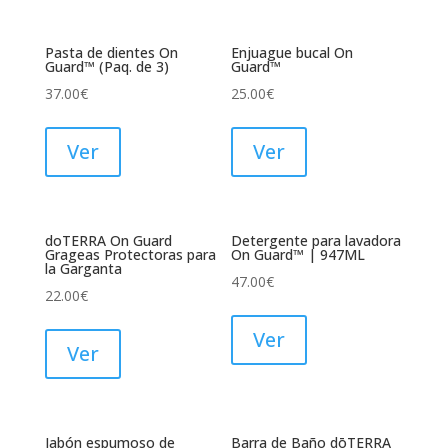
Pasta de dientes On
Enjuague bucal On
Guard™ (Paq. de 3)
Guard™
37.00
€
25.00
€
Ver
Ver
doTERRA On Guard
Detergente para lavadora
Grageas Protectoras para
On Guard™ | 947ML
la Garganta
47.00
€
22.00
€
Ver
Ver
Jabón espumoso de
Barra de Baño dōTERRA