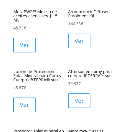
MetaPWR™ Mezcla de
Aromatouch Diffused
aceites esenciales | 15
Enrolment Kit
ML
144.33
€
45.33
€
Ver
Ver
Loción de Protección
Aftersun en spray para
Solar Mineral para Cara y
cuerpo dōTERRA™ sun
Cuerpo dōTERRA® sun
39.33
€
45.67
€
Ver
Ver
Protector solar mineral en
MetaPWR™ Assist