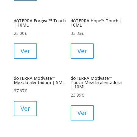
dōTERRA Forgive™ Touch
dōTERRA Hope™ Touch |
| 10ML
10ML
23.00
€
33.33
€
Ver
Ver
dōTERRA Motivate™
dōTERRA Motivate™
Mezcla alentadora | 5ML
Touch Mezcla alentadora
| 10ML
37.67
€
23.99
€
Ver
Ver