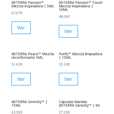
dōTERRA Passion™
dōTERRA Passion™ Touch
Mezcla inspiradora | 5ML
Mezcla inspiradora |
10ML
67.67
€
48.00
€
Ver
Ver
dōTERRA Peace™ Mezcla
Purify™ Mezcla limpiadora
reconfortante 5ML
| 15ML
51.67
€
35.33
€
Ver
Ver
dōTERRA Serenity™ |
Cápsulas blandas
15ML
dōTERRA Serenity™ | 60
63.00
€
37.33
€