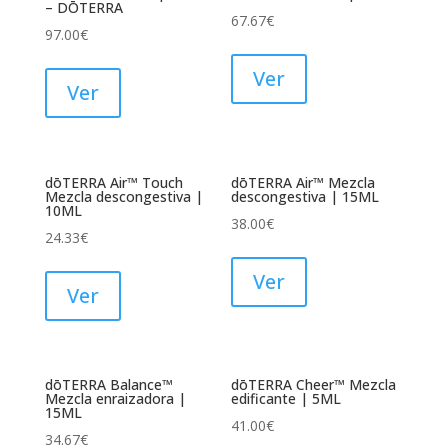
– DŌTERRA
67.67
€
97.00
€
Ver
Ver
dōTERRA Air™ Touch
dōTERRA Air™ Mezcla
Mezcla descongestiva |
descongestiva | 15ML
10ML
38.00
€
24.33
€
Ver
Ver
dōTERRA Balance™
dōTERRA Cheer™ Mezcla
Mezcla enraizadora |
edificante | 5ML
15ML
41.00
€
34.67
€