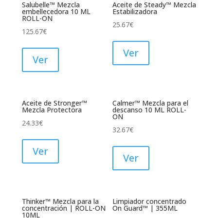
Salubelle™ Mezcla
Aceite de Steady™ Mezcla
embellecedora 10 ML
Estabilizadora
ROLL-ON
25.67
€
125.67
€
Ver
Ver
Aceite de Stronger™
Calmer™ Mezcla para el
Mezcla Protectora
descanso 10 ML ROLL-
ON
24.33
€
32.67
€
Ver
Ver
Thinker™ Mezcla para la
Limpiador concentrado
concentración | ROLL-ON
On Guard™ | 355ML
10ML