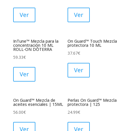
Ver
Ver
InTune™ Mezcla para la
On Guard™ Touch Mezcla
concentración 10 ML
protectora 10 ML
ROLL-ON DŌTERRA
37.67
€
59.33
€
Ver
Ver
On Guard™ Mezcla de
Perlas On Guard™ Mezcla
aceites esenciales | 15ML
protectora | 125
56.00
€
24.99
€
Ver
Ver