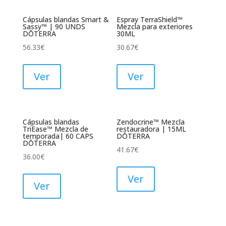
Cápsulas blandas Smart &
Espray TerraShield™
Sassy™ | 90 UNDS
Mezcla para exteriores
DŌTERRA
30ML
56.33
€
30.67
€
Ver
Ver
Cápsulas blandas
Zendocrine™ Mezcla
TriEase™ Mezcla de
restauradora | 15ML
temporada| 60 CAPS
DŌTERRA
DŌTERRA
41.67
€
36.00
€
Ver
Ver