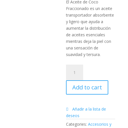
El Aceite de Coco
Fraccionado es un aceite
transportador absorbente
y ligero que ayuda a
aumentar la distribución
de aceites esenciales
mientras deja la piel con
una sensación de
suavidad y tersura.
Aceite
de
coco
Add to cart
fraccionado
doTERRA
115ml
quantity
Añadir a la lista de
deseos
Categories:
Accesorios y