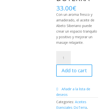
33.00
€
Con un aroma fresco y
amaderado, el aceite de
Abeto Siberiano puede
crear un espacio tranquilo
y positivo y mejorar un
masaje relajante.
Aceite
Esencial
Abeto
Add to cart
Siberiano|
15ML
DŌTERRA
quantity
Añadir a la lista de
deseos
Categories:
Aceites
Esenciales DoTerra
,