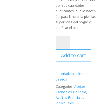
por sus cualidades
purificantes, que lo hacen
útil para limpiar la piel, las
superficies del hogar y
purificar el aire.
Aceite
Esencial
Árbol
Add to cart
De
Té
|
15
Añadir a la lista de
ML
deseos
quantity
Categories:
Aceites
Esenciales DoTerra
,
Aceites Esenciales
Individuales