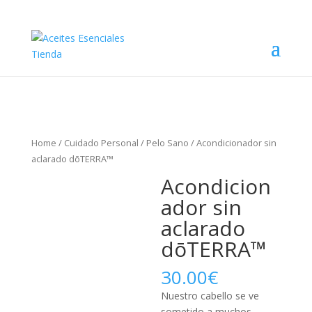
Home
/
Cuidado Personal
/
Pelo Sano
/ Acondicionador sin
aclarado dōTERRA™
Acondicion
ador sin
aclarado
dōTERRA™
30.00
€
Nuestro cabello se ve
sometido a muchos