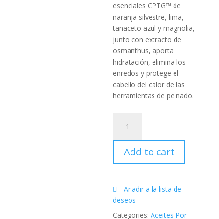
esenciales CPTG™ de
naranja silvestre, lima,
tanaceto azul y magnolia,
junto con extracto de
osmanthus, aporta
hidratación, elimina los
enredos y protege el
cabello del calor de las
herramientas de peinado.
Acondicionador
sin
aclarado
Add to cart
dōTERRA™
quantity
Añadir a la lista de
deseos
Categories:
Aceites Por