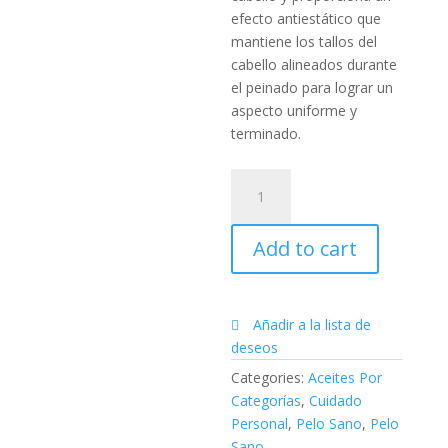
efecto antiestático que
mantiene los tallos del
cabello alineados durante
el peinado para lograr un
aspecto uniforme y
terminado.
Acondicionador
Suavizante
Salon
Add to cart
Essentials™
quantity
Añadir a la lista de
deseos
Categories:
Aceites Por
Categorías
,
Cuidado
Personal
,
Pelo Sano
,
Pelo
Sano