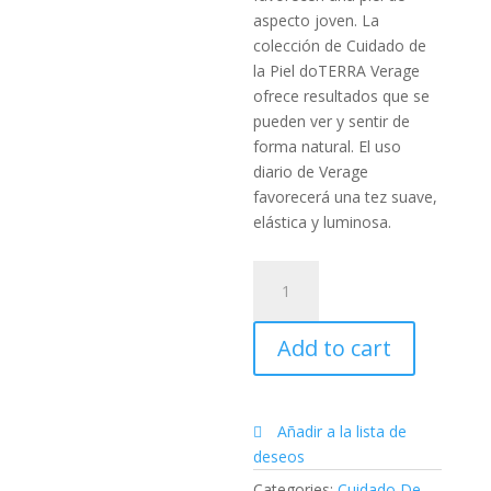
aspecto joven. La
colección de Cuidado de
la Piel doTERRA Verage
ofrece resultados que se
pueden ver y sentir de
forma natural. El uso
diario de Verage
favorecerá una tez suave,
elástica y luminosa.
Colección
para
el
Add to cart
Cuidado
de
la
Piel
Añadir a la lista de
Veráge™
deseos
quantity
Categories:
Cuidado De