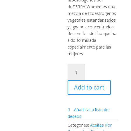
doTERRA Women es una
mezcla de fitoestrógenos
vegetales estandarizados
y lignanos concentrados
de semillas de lino que ha
sido formulada
especialmente para las
mujeres.
Complejo
esencial
de
Add to cart
fitoestrógenos
quantity
Añadir a la lista de
deseos
Categories:
Aceites Por