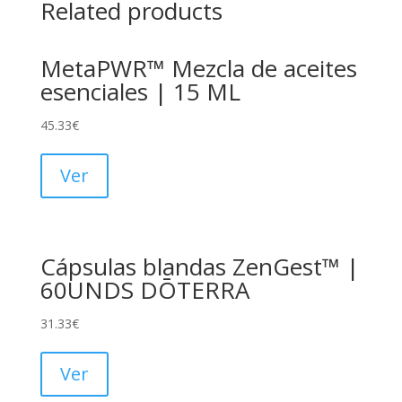
Related products
MetaPWR™ Mezcla de aceites
esenciales | 15 ML
45.33
€
Ver
Cápsulas blandas ZenGest™ |
60UNDS DŌTERRA
31.33
€
Ver