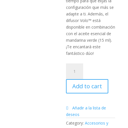
tiempo para que elijas la
configuración que más se
adapte a ti. Además, el
difusor Volo™ está
disponible en combinación
con el aceite esencial de
mandarina verde (15 ml).
¡Te encantará este
fantástico dúo!
Difusor
Volo™
-
Add to cart
Marble
(Mármol)
y
Mandarina
Añadir a la lista de
verde
deseos
quantity
Category:
Accesorios y