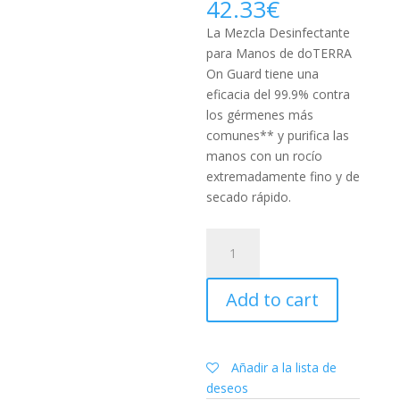
42.33
€
La Mezcla Desinfectante
para Manos de doTERRA
On Guard tiene una
eficacia del 99.9% contra
los gérmenes más
comunes** y purifica las
manos con un rocío
extremadamente fino y de
secado rápido.
Bruma
purificante
de
Add to cart
manos
On
Guard™
-
Añadir a la lista de
Pack
deseos