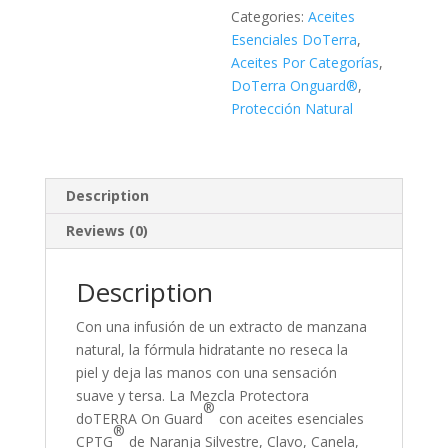
de
Categories:
Aceites
5
Esenciales DoTerra
,
|
Aceites Por Categorías
,
27ML
DoTerra Onguard®
,
quantity
Protección Natural
Description
Reviews (0)
Description
Con una infusión de un extracto de manzana
natural, la fórmula hidratante no reseca la
piel y deja las manos con una sensación
suave y tersa. La Mezcla Protectora
®
doTERRA On Guard
con aceites esenciales
®
CPTG
de Naranja Silvestre, Clavo, Canela,