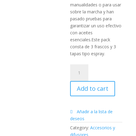
manualidades o para usar
sobre la marcha y han
pasado pruebas para
garantizar un uso efectivo
con aceites
esenciales.Este pack
consta de 3 frascos y 3
tapas tipo espray.
Frasco
espray
de
Add to cart
30
ml
-
3
Añadir a la lista de
pk
deseos
quantity
Category:
Accesorios y
difusores