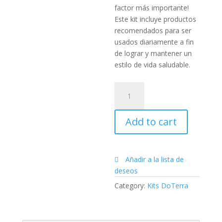
factor más importante!
Este kit incluye productos
recomendados para ser
usados diariamente a fin
de lograr y mantener un
estilo de vida saludable.
Hábitos
diarios
con
Add to cart
LLV
vegano
quantity
Añadir a la lista de
deseos
Category:
Kits DoTerra