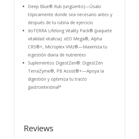
Deep Blue® Rub (ungüento)—Úsalo
tópicamente donde sea necesario antes y
después de tu rutina de ejercicio
doTERRA Lifelong Vitality Pack® (paquete
vitalidad vitalicia): xEO Mega®, Alpha
CRS®+, Microplex VMz®—Maximiza tu
ingestión diaria de nutrientes
Suplementos DigestZen®: DigestZen
TerraZyme®, PB Assist®+—Apoya la
digestión y optimiza tu tracto
gastrointestinal*
Reviews