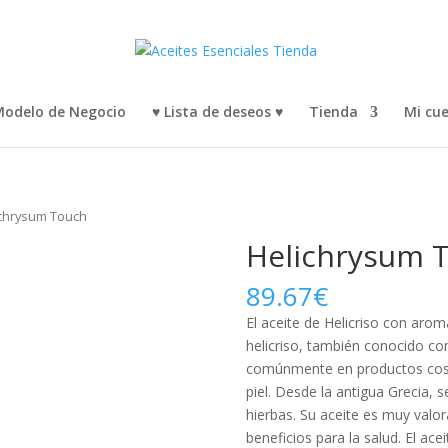
odelo de Negocio
♥ Lista de deseos ♥
Tienda
Mi cu
ichrysum Touch
Helichrysum 
89.67
€
El aceite de Helicriso con aroma
helicriso, también conocido como
comúnmente en productos cosm
piel. Desde la antigua Grecia, s
hierbas. Su aceite es muy valor
beneficios para la salud. El ac