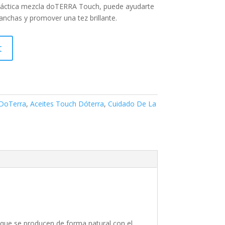
ráctica mezcla doTERRA Touch, puede ayudarte
manchas y promover una tez brillante.
t
 DoTerra
,
Aceites Touch Dóterra
,
Cuidado De La
s que se producen de forma natural con el