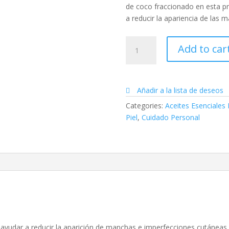
de coco fraccionado en esta p
a reducir la apariencia de las 
Helichrysum
Add to car
Touch
quantity
Añadir a la lista de deseos
Categories:
Aceites Esenciales
Piel
,
Cuidado Personal
ra ayudar a reducir la aparición de manchas e imperfecciones cutánea