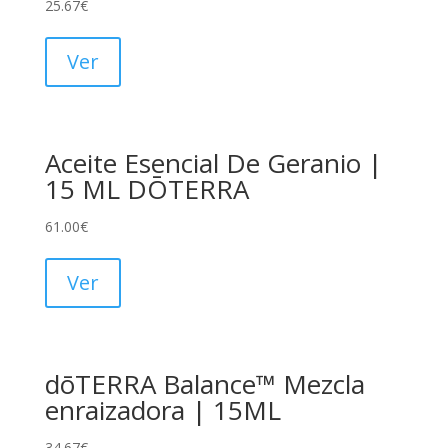
25.67
€
Ver
Aceite Esencial De Geranio |
15 ML DŌTERRA
61.00
€
Ver
dōTERRA Balance™ Mezcla
enraizadora | 15ML
34.67
€