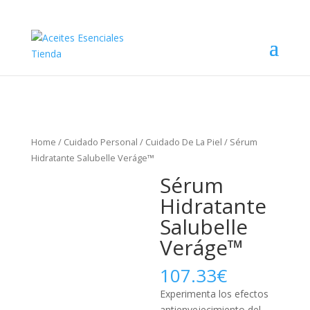
Home
/
Cuidado Personal
/
Cuidado De La Piel
/ Sérum
Hidratante Salubelle Veráge™
Sérum
Hidratante
Salubelle
Veráge™
107.33
€
Experimenta los efectos
antienvejecimiento del