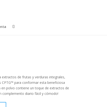
enta
™
xtractos de frutas y verduras integrales,
les CPTG™ para conformar esta beneficiosa
 en polvo contiene un toque de extractos de
un complemento diario fácil y cómodo!