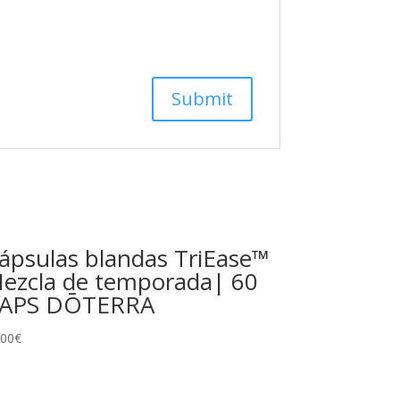
ápsulas blandas TriEase™
ezcla de temporada| 60
APS DŌTERRA
.00
€