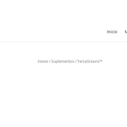
Inicio
M
Home
/
Suplementos
/ TerraGreens™