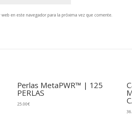
y web en este navegador para la próxima vez que comente.
Perlas MetaPWR™ | 125
C
PERLAS
M
C
25.00
€
36