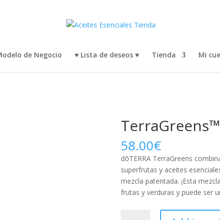
odelo de Negocio
♥ Lista de deseos ♥
Tienda
Mi cu
TerraGreens
58.00
€
dōTERRA TerraGreens combina e
superfrutas y aceites esencia
mezcla patentada. ¡Esta mezcla
frutas y verduras y puede ser 
TerraGreens™