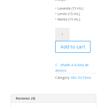
• Lavanda (15 mL)
• Limón (15 mL)
• Menta (15 mL)
Trío
del
Principiante
Add to cart
quantity
Añadir a la lista de
deseos
Category:
Kits DoTerra
Reviews (0)