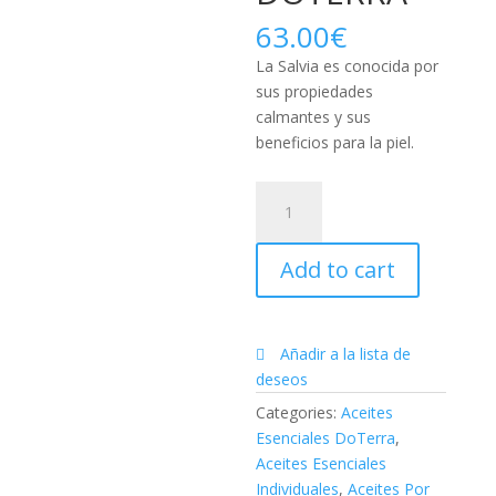
63.00
€
La Salvia es conocida por
sus propiedades
calmantes y sus
beneficios para la piel.
Aceite
Esencial
De
Add to cart
Salvia
esclarea
|
15ML
Añadir a la lista de
DŌTERRA
deseos
quantity
Categories:
Aceites
Esenciales DoTerra
,
Aceites Esenciales
Individuales
,
Aceites Por