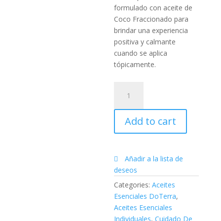
formulado con aceite de
Coco Fraccionado para
brindar una experiencia
positiva y calmante
cuando se aplica
tópicamente.
Neroli
Touch
|
Add to cart
10ML
quantity
Añadir a la lista de
deseos
Categories:
Aceites
Esenciales DoTerra
,
Aceites Esenciales
Individuales
,
Cuidado De