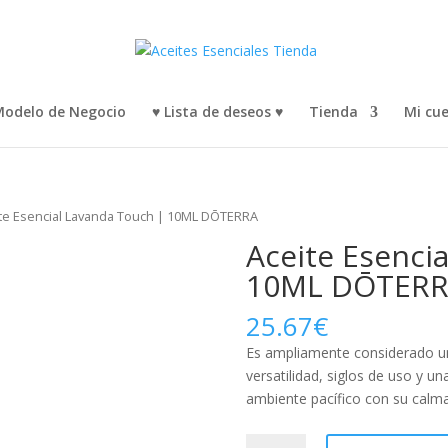
odelo de Negocio
♥ Lista de deseos ♥
Tienda
Mi cu
ite Esencial Lavanda Touch | 10ML DŌTERRA
Aceite Esenci
10ML DŌTER
25.67
€
Es ampliamente considerado un 
versatilidad, siglos de uso y u
ambiente pacífico con su calman
Aceite