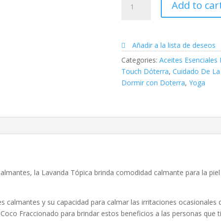
Add to car
Esencial
Lavanda
Touch
|
Añadir a la lista de deseos
10ML
Categories:
Aceites Esenciales
DŌTERRA
Touch Dóterra
,
Cuidado De La 
quantity
Dormir con Doterra
,
Yoga
almantes, la Lavanda Tópica brinda comodidad calmante para la piel 
 calmantes y su capacidad para calmar las irritaciones ocasionales d
 Coco Fraccionado para brindar estos beneficios a las personas que ti