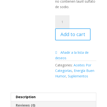
no contienen lauril sulfato
de sodio.
Complejo
de
nutrientes
Add to cart
alimenticios
Microplex
VMz™
quantity
Añadir a la lista de
deseos
Categories:
Aceites Por
Categorías
,
Energía Buen
Humor
,
Suplementos
Description
Reviews (0)