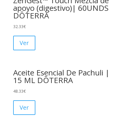
ZenGest™ Touch Mezcla de
apoyo (digestivo)| 60UNDS
DŌTERRA
32.33
€
Ver
Aceite Esencial De Pachuli |
15 ML DŌTERRA
48.33
€
Ver