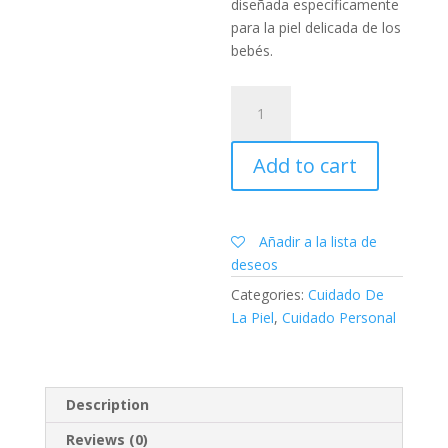
diseñada específicamente
para la piel delicada de los
bebés.
Crema
de
pañal
Add to cart
dōTERRA
quantity
Añadir a la lista de
deseos
Categories:
Cuidado De
La Piel
,
Cuidado Personal
Description
Reviews (0)