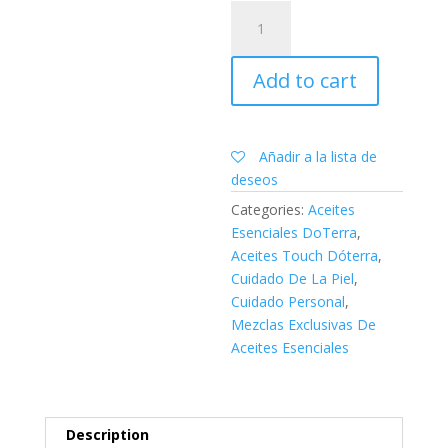
Salubelle™
Mezcla
embellecedora
Add to cart
10
ML
ROLL-
ON
Añadir a la lista de
quantity
deseos
Categories:
Aceites
Esenciales DoTerra
,
Aceites Touch Dóterra
,
Cuidado De La Piel
,
Cuidado Personal
,
Mezclas Exclusivas De
Aceites Esenciales
Description