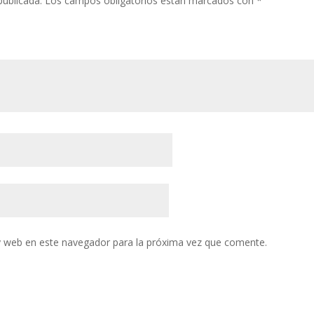
publicada.
Los campos obligatorios están marcados con
*
y web en este navegador para la próxima vez que comente.