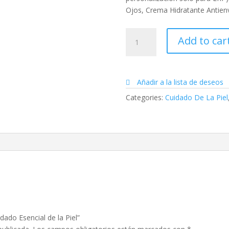
Ojos, Crema Hidratante Antienv
Kit
Add to car
personalizable
Cuidado
Esencial
de
Añadir a la lista de deseos
la
Categories:
Cuidado De La Piel
Piel
quantity
idado Esencial de la Piel”