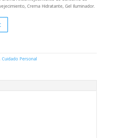
ejecimiento, Crema Hidratante, Gel Iluminador.
t
,
Cuidado Personal