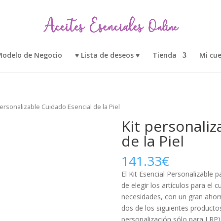
odelo de Negocio
♥ Lista de deseos ♥
Tienda
Mi cu
personalizable Cuidado Esencial de la Piel
Kit personaliz
de la Piel
141.33
€
El Kit Esencial Personalizable p
de elegir los artículos para el 
necesidades, con un gran ahorr
dos de los siguientes productos
personalización sólo para LRP