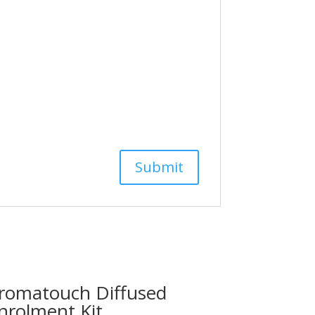
romatouch Diffused
nrolment Kit