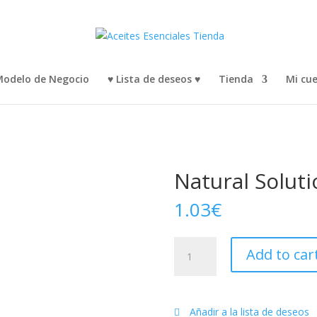
odelo de Negocio
♥ Lista de deseos ♥
Tienda
Mi cu
Natural Soluti
1.03
€
Natural
Add to car
Solutions
Kit
quantity
Añadir a la lista de deseos