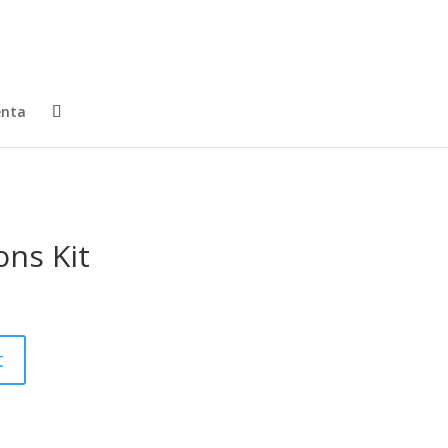
enta
ons Kit
t