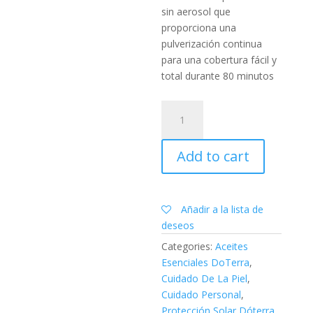
sin aerosol que
proporciona una
pulverización continua
para una cobertura fácil y
total durante 80 minutos
Protector
solar
mineral
Add to cart
en
spray
para
cara
Añadir a la lista de
y
deseos
cuerpo
Categories:
Aceites
dōTERRA™
Esenciales DoTerra
,
sun
Cuidado De La Piel
,
quantity
Cuidado Personal
,
Protección Solar Dóterra
,