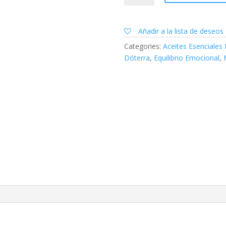
Touch
|
10ML
Añadir a la lista de deseos
quantity
Categories:
Aceites Esenciales
Dóterra
,
Equilibrio Emocional
,