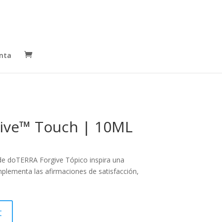
nta
ive™ Touch | 10ML
e doTERRA Forgive Tópico inspira una
plementa las afirmaciones de satisfacción,
t