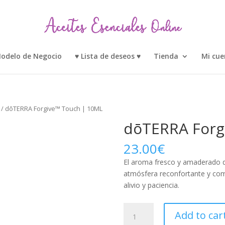
odelo de Negocio
♥ Lista de deseos ♥
Tienda
Mi cue
/ dōTERRA Forgive™ Touch | 10ML
dōTERRA Forg
23.00
€
El aroma fresco y amaderado d
atmósfera reconfortante y com
alivio y paciencia.
dōTERRA
Add to car
Forgive™