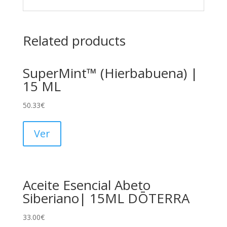
Related products
SuperMint™ (Hierbabuena) |
15 ML
50.33
€
Ver
Aceite Esencial Abeto
Siberiano| 15ML DŌTERRA
33.00
€