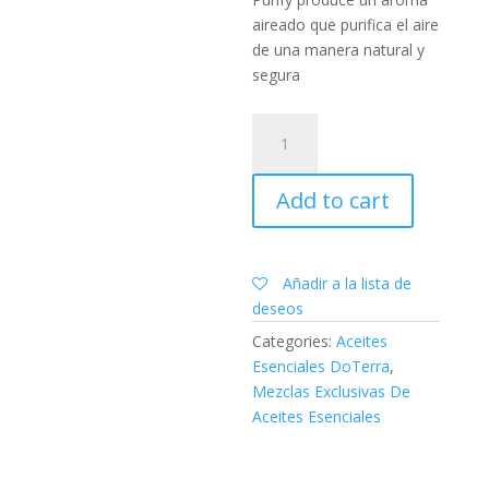
aireado que purifica el aire
de una manera natural y
segura
Purify™
Mezcla
limpiadora
Add to cart
|
15ML
quantity
Añadir a la lista de
deseos
Categories:
Aceites
Esenciales DoTerra
,
Mezclas Exclusivas De
Aceites Esenciales