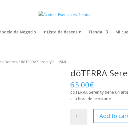
odelo de Negocio
♥ Lista de deseos ♥
Tienda
Mi cu
con Doterra
/ dōTERRA Serenity™ | 15ML
dōTERRA Sere
63.00
€
doTERRA Serenity tiene un ar
a la hora de acostarte.
dōTERRA
Add to car
Serenity™
|