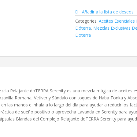
15ML
quantity
Añadir a la lista de deseos
Categories:
Aceites Esenciales
Dóterra
,
Mezclas Exclusivas De
Doterra
ezcla Relajante doTERRA Serenity es una mezcla mágica de aceites 
nzanilla Romana, Vetiver y Sándalo con toques de Haba Tonka y Abso
 en las manos e inhala a lo largo del día para ayudar a reducir los fac
ráctica de sueño positivo o aprovecha Lavanda en Serenity para ayud
 Cápsulas Blandas del Complejo Relajante doTERRA Serenity para ayud