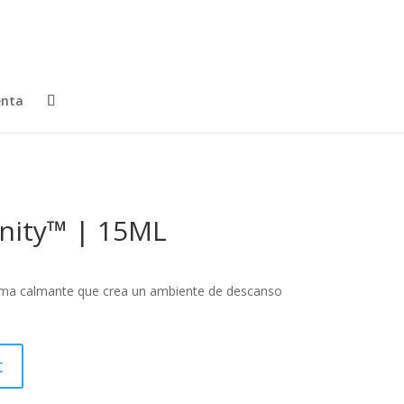
enta
nity™ | 15ML
oma calmante que crea un ambiente de descanso
t